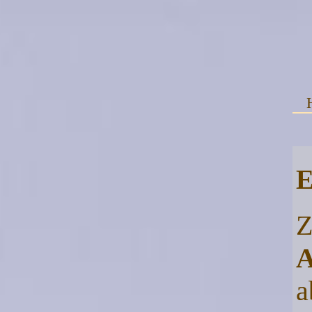
E
Z
A
a