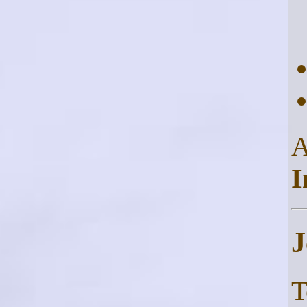
I
J
T