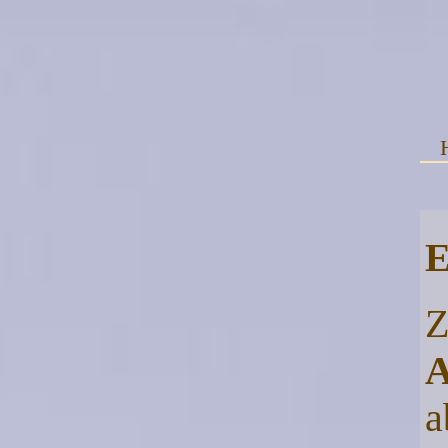
E
Z
A
a