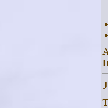
I
J
T