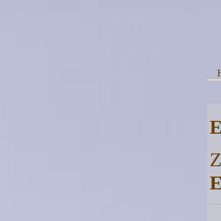
E
Z
E