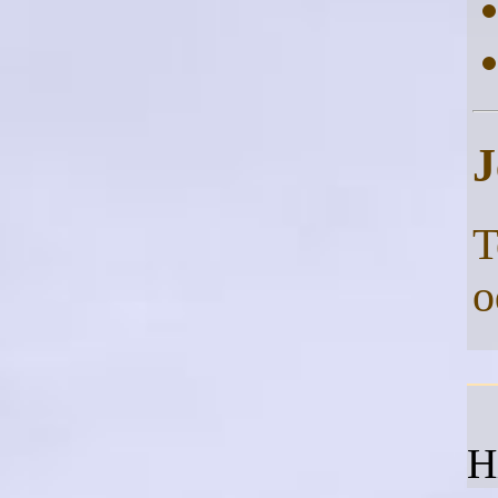
J
T
o
H