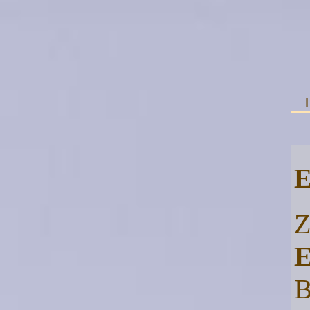
E
Z
E
B