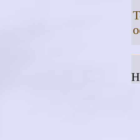
T
o
H