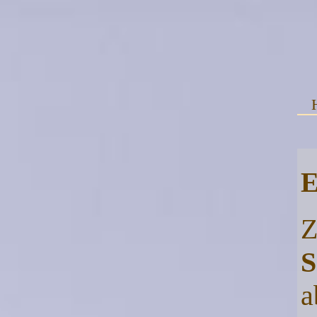
E
Z
S
a