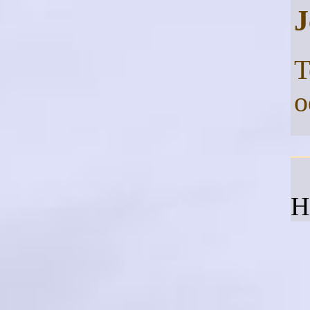
J
T
o
H