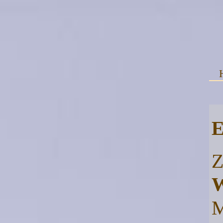
E
Z
W
M