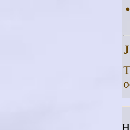
J
T
o
H